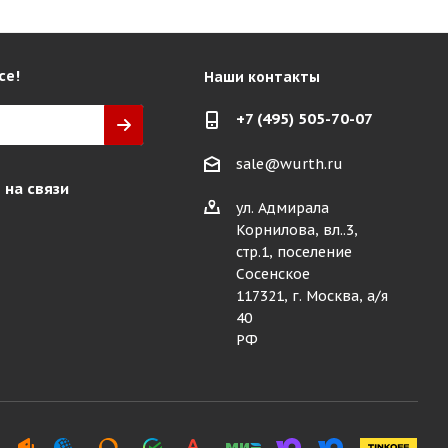
се!
Наши контакты
+7 (495) 505-70-07
sale@wurth.ru
 на связи
ул. Адмирала
Корнилова, вл..3,
стр.1, поселение
Сосенское
117321, г. Москва, а/я
40
РФ