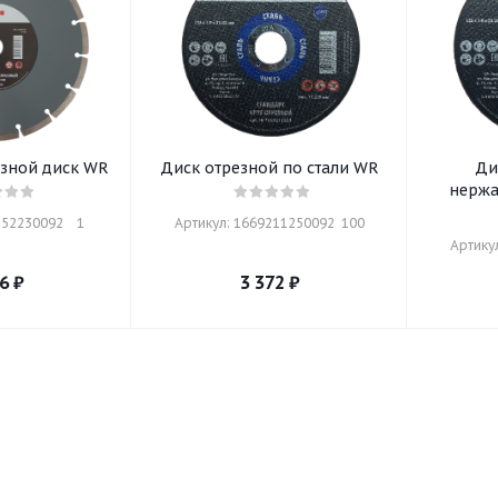
зной диск WR
Диск отрезной по стали WR
Ди
нержа
52230092    1
Артикул: 1669211250092  100
Артику
6
₽
3 372
₽