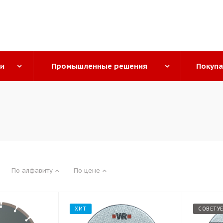
ги
Промышленные решения
Покуп
По алфавиту
По цене
ХИТ
СОВЕТУ