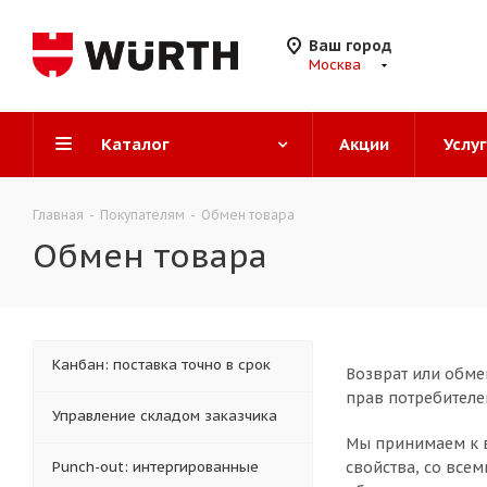
Ваш город
Москва
Каталог
Акции
Услу
Главная
-
Покупателям
-
Обмен товара
Обмен товара
Канбан: поставка точно в срок
Возврат или обме
прав потребителей»
Управление складом заказчика
Мы принимаем к в
Punch-out: интергированные
свойства, со все