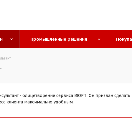
ги
Промышленные решения
Покуп
льтант
т
сультант - олицетворение сервиса ВЮРТ. Он призван сделать
сс клиента максимально удобным.