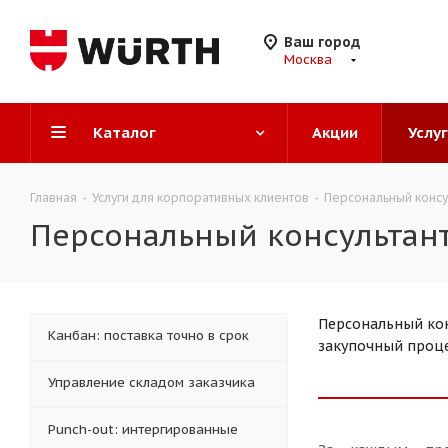
Ваш город
Москва
Каталог
Акции
Услу
Главная
-
Услуги для корпоративных клиентов
-
Персональный консу
Персональный консультан
Персональный кон
Канбан: поставка точно в срок
закупочный проце
Управление складом заказчика
Punch-out: интергированные