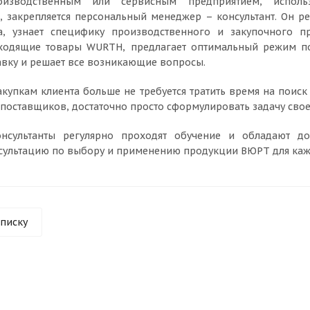
изводственным или сервисным предприятием, исполь
 закрепляется персональный менеджер – консультант. Он ре
а, узнает специфику производственного и закупочного пр
ходящие товары WURTH, предлагает оптимальный режим по
авку и решает все возникающие вопросы.
акупкам клиента больше не требуется тратить время на поис
 поставщиков, достаточно просто сформулировать задачу свое
нсультанты регулярно проходят обучение и обладают до
сультацию по выбору и применению продукции ВЮРТ для кажд
списку