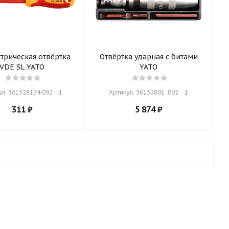
трическая отвёртка
Отвёртка ударная с битами
VDE SL YATO
YATO
л: 361328174 092    1
Артикул: 36132801  092    1
311
₽
5 874
₽