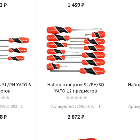
2
₽
1 439
₽
 SL/PH YATO 6
Набор отвёрток SL/PH/SQ
Набор
етов
YATO 12 предметов
5965 092    1
Артикул: 361325967 092    1
Артику
8
₽
2 872
₽