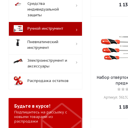
Средства
1 13
индивидуальной
защиты
Ручной инструмент
Пневматический
инструмент
Электроинструмент и
аксессуары
Набор отвёрток
Распродажа остатков
предм
Артикул: 36132
Будьте в курсе!
1 18
Подпишитесь на рассылку с
новыми товарами из
распродажи