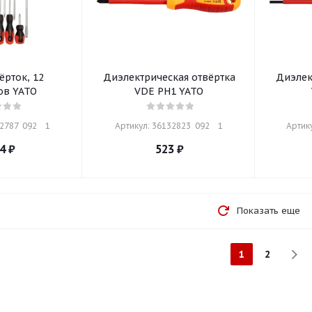
ёрток, 12
Диэлектрическая отвёртка
Диэлек
ов YATO
VDE PH1 YATO
787  092    1
Артикул: 36132823  092    1
Артику
4
₽
523
₽
Показать еще
1
2