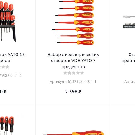
ток YATO 18
Набор диэлектрических
От
етов
отвёрток VDE YATO 7
преци
предметов
5982 092    1
Артикул: 36132828  092    1
Артику
0
₽
2 398
₽