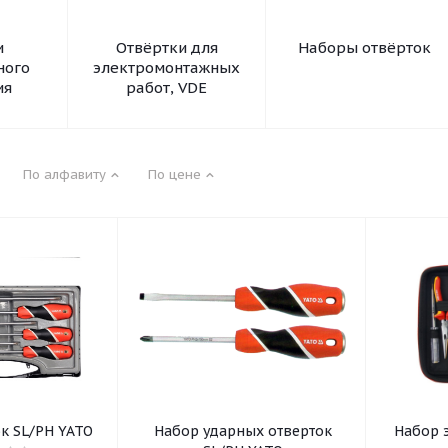
и
Отвёртки для
Наборы отвёрток
ного
электромонтажных
ия
работ, VDE
По алфавиту
По цене
к SL/PH YATO
Набор ударных отверток
Набор 