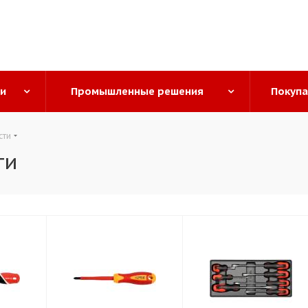
ги
Промышленные решения
Покуп
сти
ти