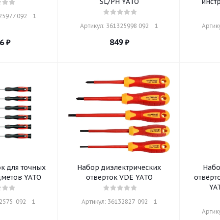
SL/PH YATO
инст
5977 092    1
Артикул: 361325998 092    1
Артику
6
₽
849
₽
к для точных
Набор диэлектрических
Набо
дметов YATO
отверток VDE YATO
отвёрт
YA
575  092    1
Артикул: 36132827  092    1
Артику