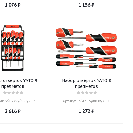
1 076
₽
1 136
₽
 отверток YATO 9
Набор отвёрток YATO 8
предметов
предметов
л: 361325968 092    1
Артикул: 361325980 092    1
2 616
₽
1 272
₽