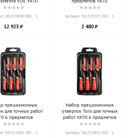
румента VDE YATO
предметов YATO
л: 361339630 092    1
Артикул: 361325975 092    1
12 923
₽
2 480
₽
р прецизионных
Набор прецизионных
ок для точных работ
отвёрток Torx для точных
TO 6 предметов
работ YATO 6 предметов
л: 361325861 092    1
Артикул: 361325862 092    1