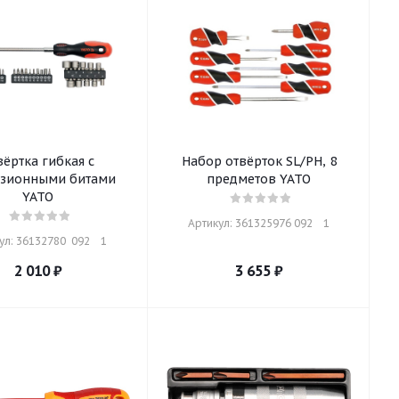
вёртка гибкая с
Набор отвёрток SL/PH, 8
зионными битами
предметов YATO
YATO
Артикул: 361325976 092    1
л: 36132780  092    1
2 010
₽
3 655
₽