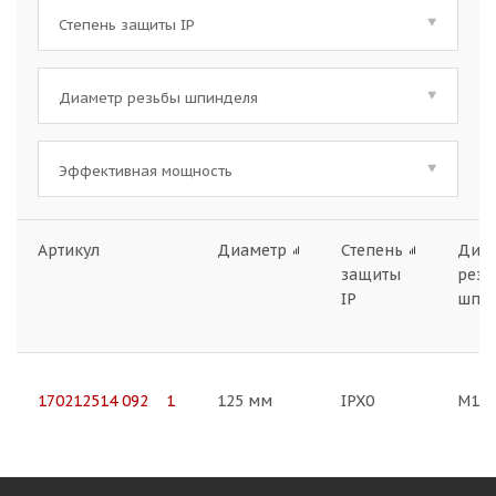
Степень защиты IP
Диаметр резьбы шпинделя
Эффективная мощность
Артикул
Диаметр
Степень
Диа
защиты
резь
IP
шпи
170212514 092 1
125 мм
IPX0
M14