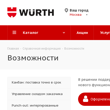
Ваш город
Москва
Каталог
Акции
Услу
Главная
-
Справочная информация
-
Возможности
Возможности
В решении поддер
Канбан: поставка точно в срок
нового функцион
Управление складом заказчика
Оформлен
Punch-out: интергированные